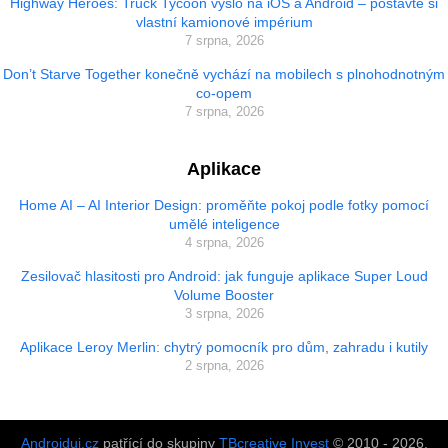
Highway Heroes: Truck Tycoon vyšlo na iOS a Android – postavte si
vlastní kamionové impérium
7 srpna, 2026
Don’t Starve Together konečně vychází na mobilech s plnohodnotným
co-opem
7 srpna, 2026
Aplikace
Home AI – AI Interior Design: proměňte pokoj podle fotky pomocí
umělé inteligence
4 srpna, 2026
Zesilovač hlasitosti pro Android: jak funguje aplikace Super Loud
Volume Booster
3 srpna, 2026
Aplikace Leroy Merlin: chytrý pomocník pro dům, zahradu i kutily
2 srpna, 2026
Androiduj.cz
patřící do skupiny
TBcreative Invest
© 2010 - 2026.