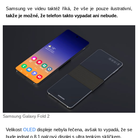
Samsung ve videu taktéž říká, že vše je pouze ilustrativní,
takže je možné, že telefon takto vypadat ani nebude.
Samsung Galaxy Fold 2
Velikost
OLED
displeje nebyla řečena, avšak to vypadá, že se
bude jednat o 8.1 palcový displej s ultra tenkým sklíčkem.