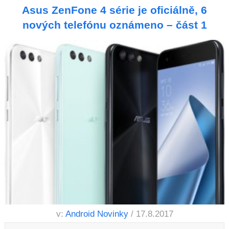
Asus ZenFone 4 série je oficiálně, 6
nových telefónu oznámeno – část 1
v:
Android Novinky
/ 17.8.2017