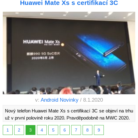
Huawei Mate Xs s certifikací 3C
v:
Android Novinky
/ 8.1.2020
Nový telefon Huawei Mate Xs s certifikací 3C se objeví na trhu
už v první polovině roku 2020. Pravděpodobně na MWC 2020.
1
2
3
4
5
6
7
8
9