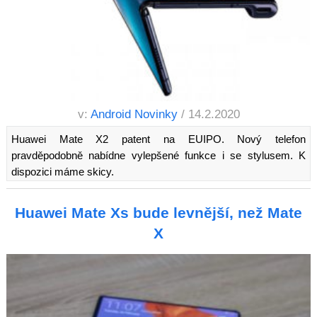
v:
Android Novinky
/ 14.2.2020
Huawei Mate X2 patent na EUIPO. Nový telefon
pravděpodobně nabídne vylepšené funkce i se stylusem. K
dispozici máme skicy.
Huawei Mate Xs bude levnější, než Mate
X