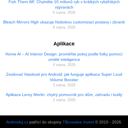
Fish Them All!: Chytněte 10 milionů ryb v krátkých rybářských
výpravách
6 srpna, 2026
Bleach Mirrors High ukazuje hlubokou customizaci postavy i zbraně
6 srpna, 2026
Aplikace
Home AI – AI Interior Design: proměňte pokoj podle fotky pomocí
umělé inteligence
4 srpna, 2026
Zesilovač hlasitosti pro Android: jak funguje aplikace Super Loud
Volume Booster
3 srpna, 2026
Aplikace Leroy Merlin: chytrý pomocník pro dům, zahradu i kutily
2 srpna, 2026
Androiduj.cz
patřící do skupiny
TBcreative Invest
© 2010 - 2026.