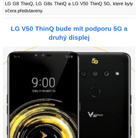
LG G8 ThinQ, LG G8s ThinQ a LG V50 ThinQ 5G, které byly
včera představeny.
LG V50 ThinQ bude mít podporu 5G a
druhý displej