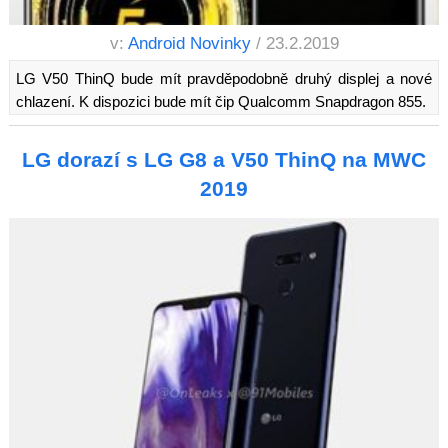
v:
Android Novinky
/ 23.2.2019
LG V50 ThinQ bude mít pravděpodobně druhý displej a nové
chlazení. K dispozici bude mít čip Qualcomm Snapdragon 855.
LG dorazí s LG G8 a V50 ThinQ na MWC
2019