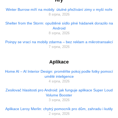
Hry
Winter Burrow míří na mobily: útulné přežívání zimy v myší noře
8 srpna, 2026
Shelter from the Storm: opuštěné sídlo plné hádanek dorazilo na
Android
8 srpna, 2026
Poinpy se vrací na mobily zdarma – bez reklam a mikrotransakcí
7 srpna, 2026
Aplikace
Home AI – AI Interior Design: proměňte pokoj podle fotky pomocí
umělé inteligence
4 srpna, 2026
Zesilovač hlasitosti pro Android: jak funguje aplikace Super Loud
Volume Booster
3 srpna, 2026
Aplikace Leroy Merlin: chytrý pomocník pro dům, zahradu i kutily
2 srpna, 2026