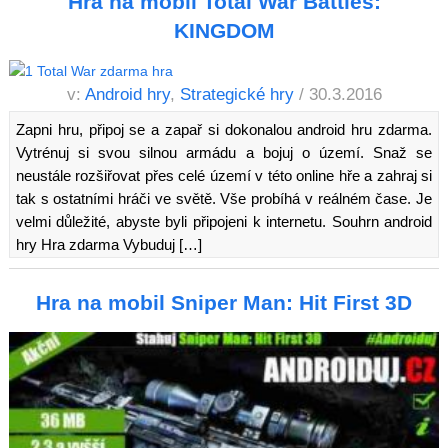
Hra na mobil Total War Battles:
KINGDOM
v:
Android hry
,
Strategické hry
/ 30.3.2016
Zapni hru, připoj se a zapař si dokonalou android hru zdarma.
Vytrénuj si svou silnou armádu a bojuj o území. Snaž se
neustále rozšiřovat přes celé území v této online hře a zahraj si
tak s ostatními hráči ve světě. Vše probíhá v reálném čase. Je
velmi důležité, abyste byli připojeni k internetu. Souhrn android
hry Hra zdarma Vybuduj […]
Hra na mobil Sniper Man: Hit First 3D