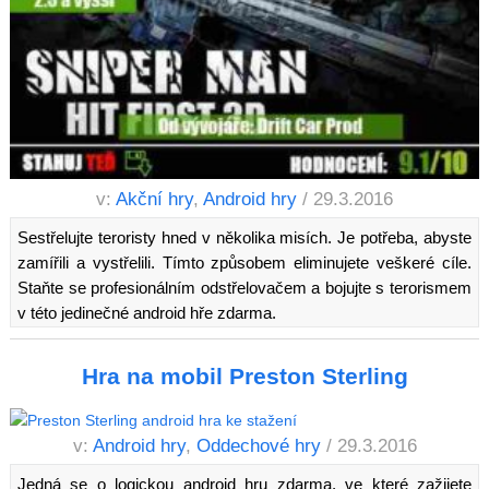
v:
Akční hry
,
Android hry
/ 29.3.2016
Sestřelujte teroristy hned v několika misích. Je potřeba, abyste
zamířili a vystřelili. Tímto způsobem eliminujete veškeré cíle.
Staňte se profesionálním odstřelovačem a bojujte s terorismem
v této jedinečné android hře zdarma.
Hra na mobil Preston Sterling
v:
Android hry
,
Oddechové hry
/ 29.3.2016
Jedná se o logickou android hru zdarma, ve které zažijete