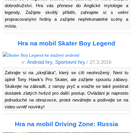
dobrodružství. Hra vás přenese do Anglické mytologie a
legendy. Zažijete skvělý příběh, zahrajete si s velmi
propracovanými hrdiny a zažijete nepřekonatelné scény a
místa.
Hra na mobil Skater Boy Legend
v:
Android hry
,
Sportovní hry
/ 27.3.2016
Zahrajte si na „skejťáka“, který se cítí neohrožený. Není to
úplně Tony Hawk’s Pro Skater, ale zažijete spoustu zábavy.
Skákejte na zábradlí, z rampy pryč a snažte se také posbírat
dostatek zlatých hvězd pro další postup. Ovládání je naprosto
jednoduché na obrazovce, protot neváhejte a podívejte se na
video uvnitř novinky!
Hra na mobil Driving Zone: Russia