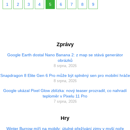
1
2
3
4
5
6
7
8
9
Zprávy
Google Earth dostal Nano Banana 2: z map se stává generátor
obrázků
8 srpna, 2026
Snapdragon 8 Elite Gen 6 Pro může být splněný sen pro mobilní hráče
8 srpna, 2026
Google ukázal Pixel Glow zblízka: nový teaser prozradil, co nahradí
teploměr v Pixelu 11 Pro
7 srpna, 2026
Hry
Winter Burrow míří na mobily: útulné přežívání zimy v myší noře