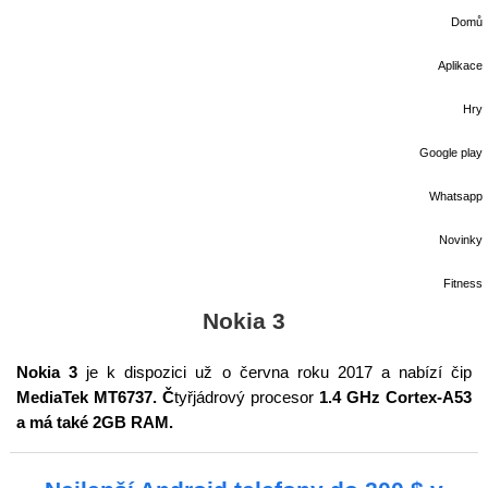
Domů
Aplikace
Hry
Google play
Whatsapp
Novinky
Fitness
Nokia 3
Nokia 3
je k dispozici už o června roku 2017 a nabízí čip
MediaTek MT6737. Č
tyřjádrový procesor
1.4 GHz Cortex-A53
a má také 2GB RAM.