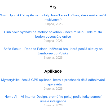
Hry
Wish Upon A Cat vyšla na mobily: honička za kočkou, která může zničit
multivesmír
9 srpna, 2026
Club Soko vychází na mobily: sokoban v nočním klubu, kde místo
beden posouváte opilce
9 srpna, 2026
Sofie Scout – Road to Poland: běžecká hra, která posílá skauty na
Jamboree do Polska
8 srpna, 2026
Aplikace
MysteryHike: česká GPS aplikace, která z procházek dělá odhalování
mapy světa
9 srpna, 2026
Home AI – AI Interior Design: proměňte pokoj podle fotky pomocí
umělé inteligence
4 srpna, 2026