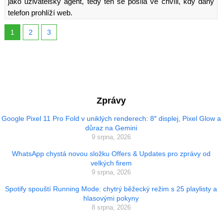
jako uživatelský agent, tedy ten se posílá ve chvíli, kdy daný
telefon prohlíží web.
1
2
3
Zprávy
Google Pixel 11 Pro Fold v uniklých renderech: 8″ displej, Pixel Glow a
důraz na Gemini
9 srpna, 2026
WhatsApp chystá novou složku Offers & Updates pro zprávy od
velkých firem
9 srpna, 2026
Spotify spouští Running Mode: chytrý běžecký režim s 25 playlisty a
hlasovými pokyny
8 srpna, 2026