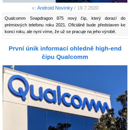
v:
Android Novinky
/ 19.7.2020
Qualcomm Snapdragon 875 nový čip, který dorazí do
prémiových telefonu roku 2021. Oficiálně bude představen ke
konci roku, ale nyní víme, že už se pracuje na jeho výrobě.
První únik informací ohledně high-end
čipu Qualcomm