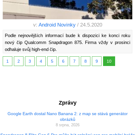
v:
Android Novinky
/ 24.5.2020
Podle nejnovějších informací bude k dispozici ke konci roku
nový čip Qualcomm Snapdragon 875. Firma vždy v prosinci
odhaluje svůj high-end čip.
1
2
3
4
5
6
7
8
9
10
Zprávy
Google Earth dostal Nano Banana 2: z map se stává generátor
obrázků
8 srpna, 2026
Snapdragon 8 Elite Gen 6 Pro může být splněný sen pro mobilní hráče