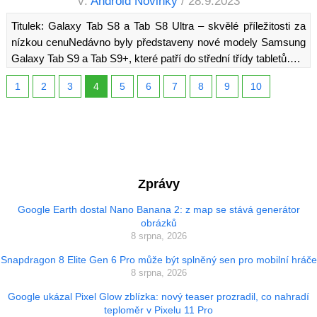
v:
Android Novinky
/ 28.9.2023
Titulek: Galaxy Tab S8 a Tab S8 Ultra – skvělé příležitosti za
nízkou cenuNedávno byly představeny nové modely Samsung
Galaxy Tab S9 a Tab S9+, které patří do střední třídy tabletů….
1
2
3
4
5
6
7
8
9
10
Zprávy
Google Earth dostal Nano Banana 2: z map se stává generátor
obrázků
8 srpna, 2026
Snapdragon 8 Elite Gen 6 Pro může být splněný sen pro mobilní hráče
8 srpna, 2026
Google ukázal Pixel Glow zblízka: nový teaser prozradil, co nahradí
teploměr v Pixelu 11 Pro