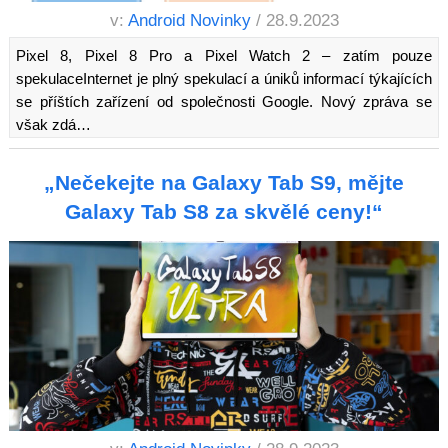
v:
Android Novinky
/ 28.9.2023
Pixel 8, Pixel 8 Pro a Pixel Watch 2 – zatím pouze
spekulaceInternet je plný spekulací a úniků informací týkajících
se příštích zařízení od společnosti Google. Nový zpráva se
však zdá…
„Nečekejte na Galaxy Tab S9, mějte
Galaxy Tab S8 za skvělé ceny!“