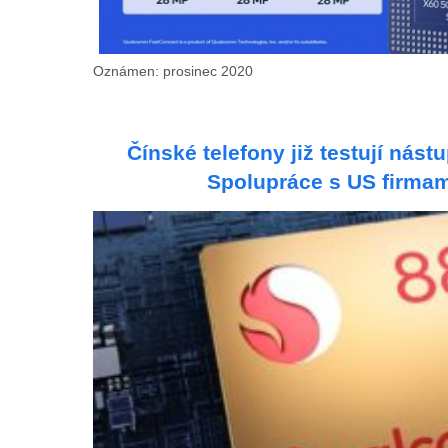
Oznámen: prosinec 2020
Čínské telefony již testují nás
Spolupráce s US firmam