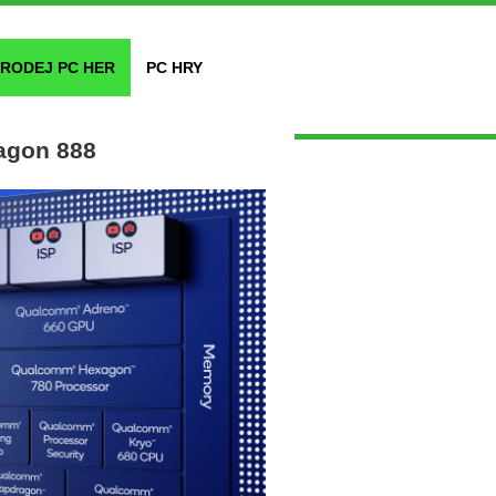
RODEJ PC HER
PC HRY
agon 888