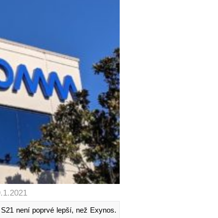
9.1.2021
21 není poprvé lepší, než Exynos.