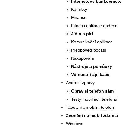
Internetové bankovnictví
Komiksy
Finance
Fitness aplikace android
Jídlo a pití
Komunikační aplikace
Předpověď počasí
Nakupování
Nástroje a pomůcky
Věrnostní aplikace
Android zprávy
Oprav si telefon sám
Testy mobilních telefonu
Tapety na mobilní telefon
Zvoněni na mobil zdarma
Windows