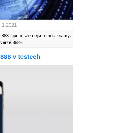
2.1.2021
on 888 čipem, ale nejsou moc známý.
 verze 888+.
88 v testech