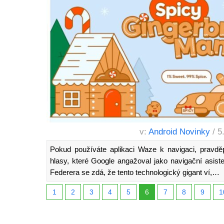
v:
Android Novinky
/ 5
Pokud používáte aplikaci Waze k navigaci, pravděp
hlasy, které Google angažoval jako navigační asis
Federera se zdá, že tento technologický gigant ví,…
1
2
3
4
5
6
7
8
9
1