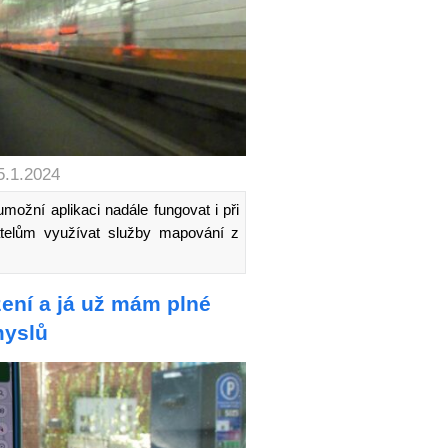
5.1.2024
možní aplikaci nadále fungovat i při
atelům využívat služby mapování z
zení a já už mám plné
myslů