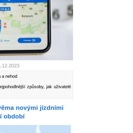
5.12.2023
h a nehod
ejpohodlnější způsoby, jak uživatelé
věma novými jízdními
í období