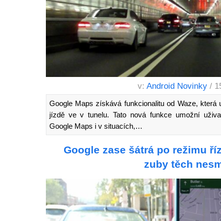
v:
Android Novinky
/ 1
Google Maps získává funkcionalitu od Waze, která u
jízdě ve v tunelu. Tato nová funkce umožní uživ
Google Maps i v situacích,…
Google zase šátrá po režimu ří
zuby těch nes