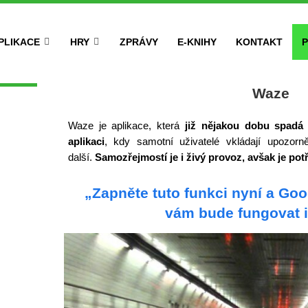
PLIKACE
HRY
ZPRÁVY
E-KNIHY
KONTAKT
P
Waze
Waze je aplikace, která
již nějakou dobu spadá
aplikaci
, kdy samotní uživatelé vkládají upozorn
další.
Samozřejmostí je i živý provoz, avšak je potř
„Zapněte tuto funkci nyní a Go
vám bude fungovat i