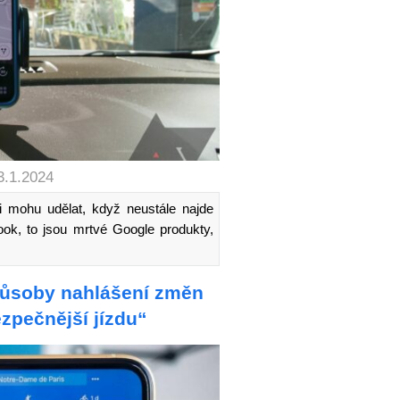
3.1.2024
i mohu udělat, když neustále najde
book, to jsou mrtvé Google produkty,
způsoby nahlášení změn
ezpečnější jízdu“