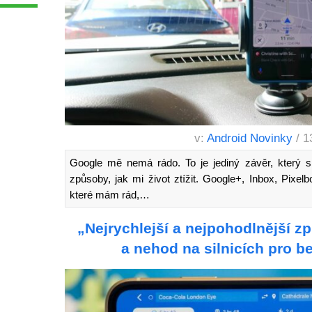
v:
Android Novinky
/ 1
Google mě nemá rádo. To je jediný závěr, který s
způsoby, jak mi život ztížit. Google+, Inbox, Pixel
které mám rád,…
„Nejrychlejší a nejpohodlnější 
a nehod na silnicích pro b