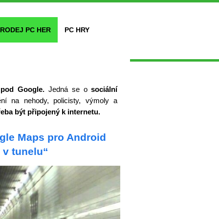
RODEJ PC HER
PC HRY
 pod Google.
Jedná se o
sociální
ění na nehody, policisty, výmoly a
eba být připojený k internetu.
ogle Maps pro Android
 v tunelu“