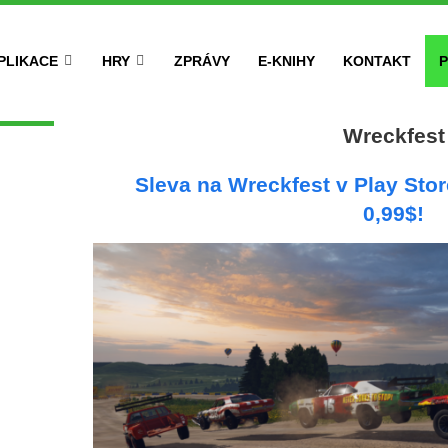
PLIKACE
HRY
ZPRÁVY
E-KNIHY
KONTAKT
P
Wreckfest
Sleva na Wreckfest v Play Sto
0,99$!