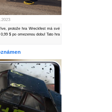
1.2023
říve, protože hra Wreckfest má své
 0,99 $ po omezenou dobu! Tato hra
 oznámen