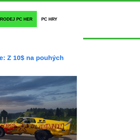
RODEJ PC HER
PC HRY
re: Z 10$ na pouhých