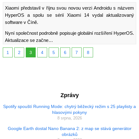
Xiaomi představil v říjnu svou novou verzi Androidu s názvem
HyperOS a spolu se sérií Xiaomi 14 vydal aktualizovaný
software v Číně.
Nyní společnost podrobně popisuje globální rozšíření HyperOS.
Aktualizace se začne…
1
2
3
4
5
6
7
8
Zprávy
Spotify spouští Running Mode: chytrý běžecký režim s 25 playlisty a
hlasovými pokyny
8 srpna, 2026
Google Earth dostal Nano Banana 2: z map se stává generátor
obrázků