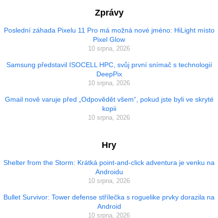
Zprávy
Poslední záhada Pixelu 11 Pro má možná nové jméno: HiLight místo
Pixel Glow
10 srpna, 2026
Samsung představil ISOCELL HPC, svůj první snímač s technologií
DeepPix
10 srpna, 2026
Gmail nově varuje před „Odpovědět všem“, pokud jste byli ve skryté
kopii
10 srpna, 2026
Hry
Shelter from the Storm: Krátká point-and-click adventura je venku na
Androidu
10 srpna, 2026
Bullet Survivor: Tower defense střílečka s roguelike prvky dorazila na
Android
10 srpna, 2026