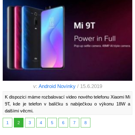
v:
Android Novinky
/ 15.6.2019
K dispozici máme rozbalovací video nového telefonu Xiaomi Mi
9T, kde je telefon v balíčku s nabíječkou o výkonu 18W a
dalšími věcmi.
1
2
3
4
5
6
7
8