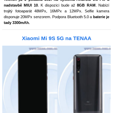
nadstavbě MIUI 10
. K dispozici bude až
8GB RAM
. Nabízí
trojitý fotoaparát 48MPx, 16MPx a 12MPx. Selfie kamera
disponuje 20MPx senzorem. Podpora Bluetooth 5.0 a
baterie je
tady 3300mAh.
Xiaomi Mi 9S 5G na TENAA