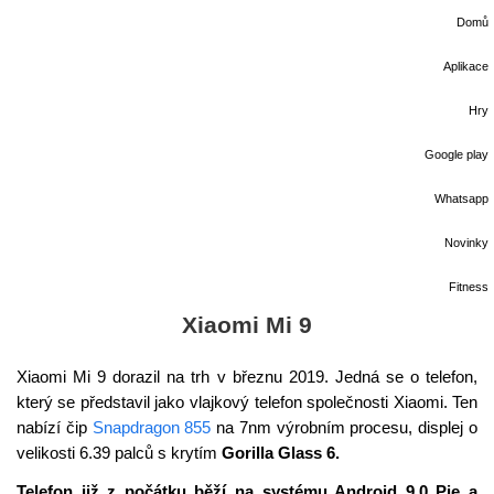
Domů
Aplikace
Hry
Google play
Whatsapp
Novinky
Fitness
Xiaomi Mi 9
Xiaomi Mi 9 dorazil na trh v březnu 2019. Jedná se o telefon,
který se představil jako vlajkový telefon společnosti Xiaomi. Ten
nabízí čip
Snapdragon 855
na 7nm výrobním procesu, displej o
velikosti 6.39 palců s krytím
Gorilla Glass 6.
Telefon již z počátku běží na systému Android 9.0 Pie a