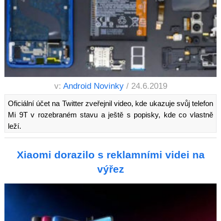
v:
Android Novinky
/ 24.6.2019
Oficiální účet na Twitter zveřejnil video, kde ukazuje svůj telefon
Mi 9T v rozebraném stavu a ještě s popisky, kde co vlastně
leží.
Xiaomi dorazilo s reklamními videi na
výřez