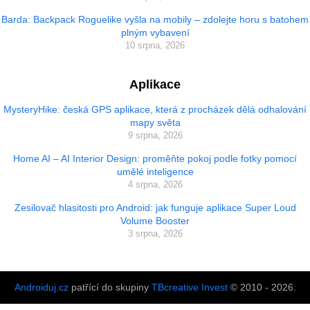
Barda: Backpack Roguelike vyšla na mobily – zdolejte horu s batohem
plným vybavení
10 srpna, 2026
Aplikace
MysteryHike: česká GPS aplikace, která z procházek dělá odhalování
mapy světa
9 srpna, 2026
Home AI – AI Interior Design: proměňte pokoj podle fotky pomocí
umělé inteligence
4 srpna, 2026
Zesilovač hlasitosti pro Android: jak funguje aplikace Super Loud
Volume Booster
3 srpna, 2026
Androiduj.cz
patřící do skupiny
TBcreative Invest
© 2010 - 2026.