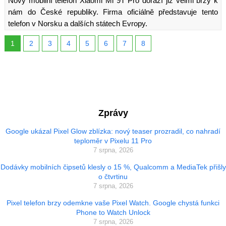
Nový mobilní telefon Xiaomi Mi 9T Pro dorazí již velmi brzy k
nám do České republiky. Firma oficiálně představuje tento
telefon v Norsku a dalších státech Evropy.
1
2
3
4
5
6
7
8
Zprávy
Google ukázal Pixel Glow zblízka: nový teaser prozradil, co nahradí
teploměr v Pixelu 11 Pro
7 srpna, 2026
Dodávky mobilních čipsetů klesly o 15 %, Qualcomm a MediaTek přišly
o čtvrtinu
7 srpna, 2026
Pixel telefon brzy odemkne vaše Pixel Watch. Google chystá funkci
Phone to Watch Unlock
7 srpna, 2026