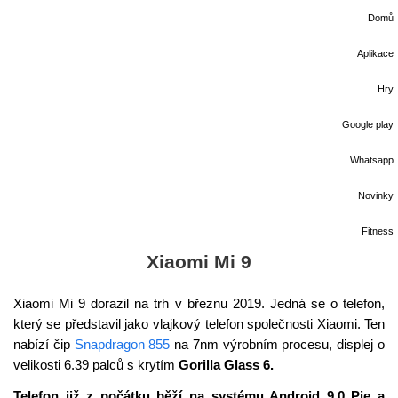
Domů
Aplikace
Hry
Google play
Whatsapp
Novinky
Fitness
Xiaomi Mi 9
Xiaomi Mi 9 dorazil na trh v březnu 2019. Jedná se o telefon,
který se představil jako vlajkový telefon společnosti Xiaomi. Ten
nabízí čip
Snapdragon 855
na 7nm výrobním procesu, displej o
velikosti 6.39 palců s krytím
Gorilla Glass 6.
Telefon již z počátku běží na systému Android 9.0 Pie a