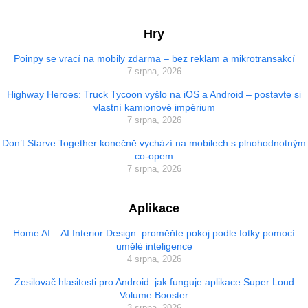
Hry
Poinpy se vrací na mobily zdarma – bez reklam a mikrotransakcí
7 srpna, 2026
Highway Heroes: Truck Tycoon vyšlo na iOS a Android – postavte si
vlastní kamionové impérium
7 srpna, 2026
Don’t Starve Together konečně vychází na mobilech s plnohodnotným
co-opem
7 srpna, 2026
Aplikace
Home AI – AI Interior Design: proměňte pokoj podle fotky pomocí
umělé inteligence
4 srpna, 2026
Zesilovač hlasitosti pro Android: jak funguje aplikace Super Loud
Volume Booster
3 srpna, 2026