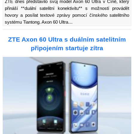
ZTE dnes představilo svůj model Axon 60 Ultra v Číně, který
přináší **duální satelitní konektivitu** s možností provádět
hovory a posílat textové zprávy pomocí čínského satelitního
systému Tiantong. Axon 60 Ultra…
ZTE Axon 60 Ultra s duálním satelitním
připojením startuje zítra