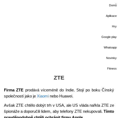
Domů
Aplikace
Hry
Google play
Whatsapp
Novinky
Fitness
ZTE
Firma ZTE
prodává víceméně do Indie. Stojí po boku Čínský
společností jako je
Xiaomi
nebo Huawei.
Avšak ZTE chtělo dobýt trh v USA, ale US vláda nařkla ZTE ze
špionáže a doporučili lidem, aby telefony ZTE nekupovali.
Tímto
pravděpodobně chtěli ochránit firmu Apple.