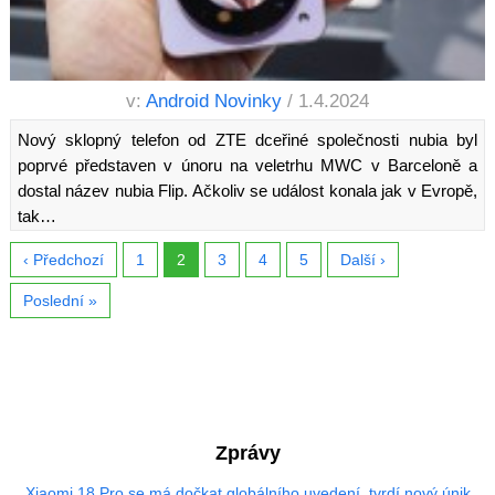
v:
Android Novinky
/ 1.4.2024
Nový sklopný telefon od ZTE dceřiné společnosti nubia byl
poprvé představen v únoru na veletrhu MWC v Barceloně a
dostal název nubia Flip. Ačkoliv se událost konala jak v Evropě,
tak…
‹ Předchozí
1
2
3
4
5
Další ›
Poslední »
Zprávy
Xiaomi 18 Pro se má dočkat globálního uvedení, tvrdí nový únik