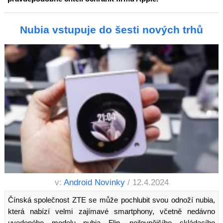
Nubia vstupuje do šesti nových trhů
v:
Android Novinky
/ 12.4.2024
Čínská společnost ZTE se může pochlubit svou odnoží nubia,
která nabízí velmi zajímavé smartphony, včetně nedávno
uvedeného modelu nubia Flip, nejlevnějšího skládacího