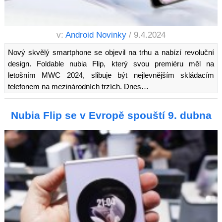
v:
Android Novinky
/ 9.4.2024
Nový skvělý smartphone se objevil na trhu a nabízí revoluční
design. Foldable nubia Flip, který svou premiéru měl na
letošním MWC 2024, slibuje být nejlevnějším skládacím
telefonem na mezinárodních trzích. Dnes…
Nubia Flip se v Evropě spouští 9. dubna