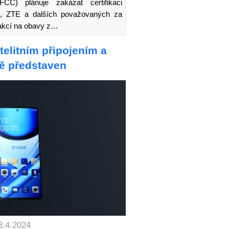
CC) plánuje zakázat certifikaci
i, ZTE a dalších považovaných za
eakcí na obavy z…
telitním připojením a
ě představen
3.4.2024