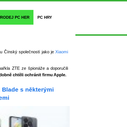
RODEJ PC HER
PC HRY
u Čínský společností jako je
Xiaomi
ařkla ZTE ze špionáže a doporučili
obně chtěli ochránit firmu Apple.
 Blade s některými
emi