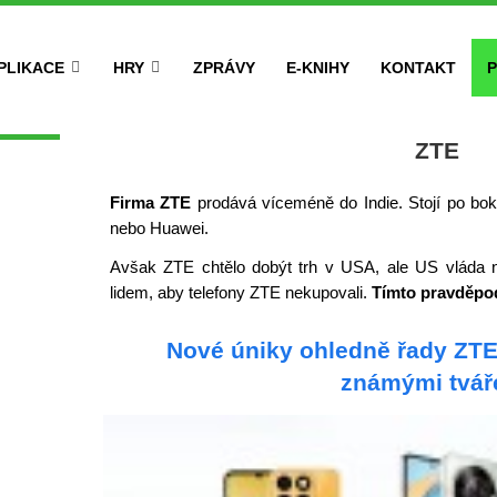
PLIKACE
HRY
ZPRÁVY
E-KNIHY
KONTAKT
P
ZTE
Firma ZTE
prodává víceméně do Indie. Stojí po bok
nebo Huawei.
Avšak ZTE chtělo dobýt trh v USA, ale US vláda n
lidem, aby telefony ZTE nekupovali.
Tímto pravděpod
Nové úniky ohledně řady ZTE
známými tvář