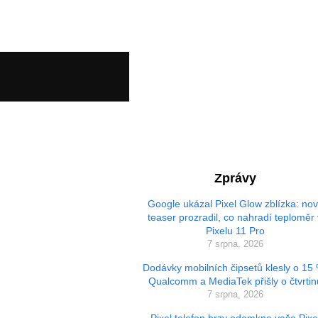
Zprávy
Google ukázal Pixel Glow zblízka: no
teaser prozradil, co nahradí teploměr 
Pixelu 11 Pro
7 srpna, 2026
Dodávky mobilních čipsetů klesly o 15
Qualcomm a MediaTek přišly o čtvrtin
7 srpna, 2026