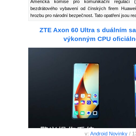
Americká komise pro komunikační regulaci (F
bezdrátového vybavení od čínských firem Huawe
hrozbu pro národní bezpečnost. Tato opatření jsou r
ZTE Axon 60 Ultra s duálním sa
výkonným CPU oficiáln
v:
Android Novinky
/ 1