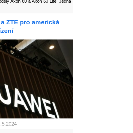
odely Axon 60 a Axon 60 Lite. Jedná
 a ZTE pro americká
ízení
2.5.2024