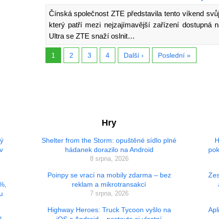
Čínská společnost ZTE představila tento víkend svů
který patří mezi nejzajímavější zařízení dostupn
Ultra se ZTE snaží oslnit…
1
2
3
4
Další ›
Poslední »
Hry
vý
Shelter from the Storm: opuštěné sídlo plné
H
v
hádanek dorazilo na Android
pok
8 srpna, 2026
Poinpy se vrací na mobily zdarma – bez
Zes
 %,
reklam a mikrotransakcí
u
7 srpna, 2026
Highway Heroes: Truck Tycoon vyšlo na
Apl