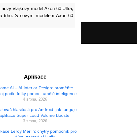
j nový vlajkový model Axon 60 Ultra,
á na trhu. S novým modelem Axon 60
Aplikace
ome AI – AI Interior Design: proměňte
oj podle fotky pomocí umělé inteligence
4 srpna, 2026
ilovač hlasitosti pro Android: jak funguje
aplikace Super Loud Volume Booster
3 srpna, 2026
ikace Leroy Merlin: chytrý pomocník pro