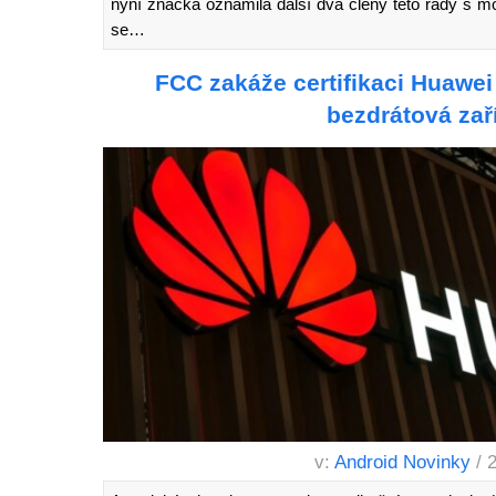
nyní značka oznámila další dva členy této řady s m
se…
FCC zakáže certifikaci Huawei
bezdrátová zař
v:
Android Novinky
/ 