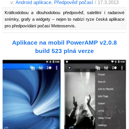
v:
Android aplikace
,
Předpověď počasí
/ 17.3.2013
Krátkodobou a dlouhodobou předpověď, satelitní i radarové
snímky, grafy a widgety – nejen to nabízí ryze česká aplikace
pro předpovídání počasí Meteoservis.
Aplikace na mobil PowerAMP v2.0.8
build 523 plná verze