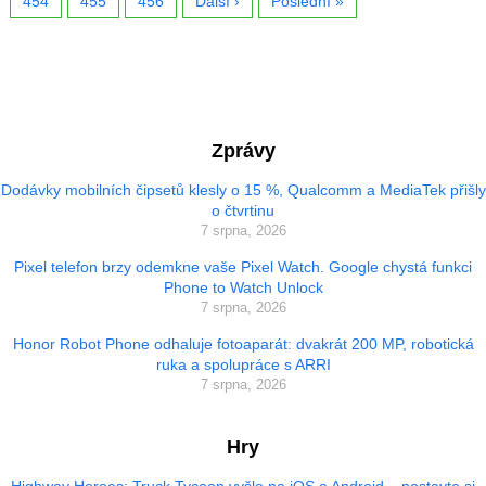
454
455
456
Další ›
Poslední »
Zprávy
Dodávky mobilních čipsetů klesly o 15 %, Qualcomm a MediaTek přišly
o čtvrtinu
7 srpna, 2026
Pixel telefon brzy odemkne vaše Pixel Watch. Google chystá funkci
Phone to Watch Unlock
7 srpna, 2026
Honor Robot Phone odhaluje fotoaparát: dvakrát 200 MP, robotická
ruka a spolupráce s ARRI
7 srpna, 2026
Hry
Highway Heroes: Truck Tycoon vyšlo na iOS a Android – postavte si