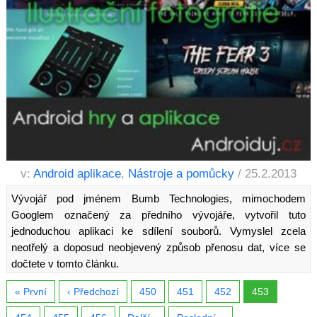
v:
Android aplikace
,
Nástroje a pomůcky
/ 25.2.2013
Vývojář pod jménem Bumb Technologies, mimochodem
Googlem označený za předního vývojáře, vytvořil tuto
jednoduchou aplikaci ke sdílení souborů. Vymyslel zcela
neotřelý a doposud neobjevený způsob přenosu dat, více se
dočtete v tomto článku.
« První
‹ Předchozí
450
451
452
453