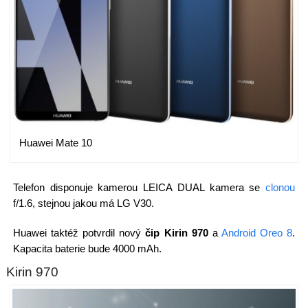
Huawei Mate 10
Telefon disponuje kamerou LEICA DUAL kamera se
clonou
f/1.6, stejnou jakou má LG V30.
Huawei taktéž potvrdil nový
čip Kirin 970
a
Android Oreo 8
.
Kapacita baterie bude 4000 mAh.
Kirin 970