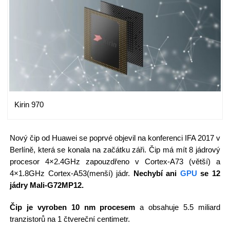
Kirin 970
Nový čip od Huawei se poprvé objevil na konferenci IFA 2017 v
Berlíně, která se konala na začátku záři. Čip má mít 8 jádrový
procesor 4×2.4GHz zapouzdřeno v Cortex-A73 (větší) a
4×1.8GHz Cortex-A53(menší) jádr.
Nechybí ani
GPU
se 12
jádry Mali-G72MP12.
Čip je vyroben 10 nm procesem
a obsahuje 5.5 miliard
tranzistorů na 1 čtvereční centimetr.