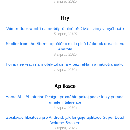
7 srpna, 2026
Hry
Winter Burrow míří na mobily: útulné přežívání zimy v myší noře
8 srpna, 2026
Shelter from the Storm: opuštěné sídlo plné hádanek dorazilo na
Android
8 srpna, 2026
Poinpy se vrací na mobily zdarma – bez reklam a mikrotransakcí
7 srpna, 2026
Aplikace
Home AI – AI Interior Design: proměňte pokoj podle fotky pomocí
umělé inteligence
4 srpna, 2026
Zesilovač hlasitosti pro Android: jak funguje aplikace Super Loud
Volume Booster
3 srpna, 2026