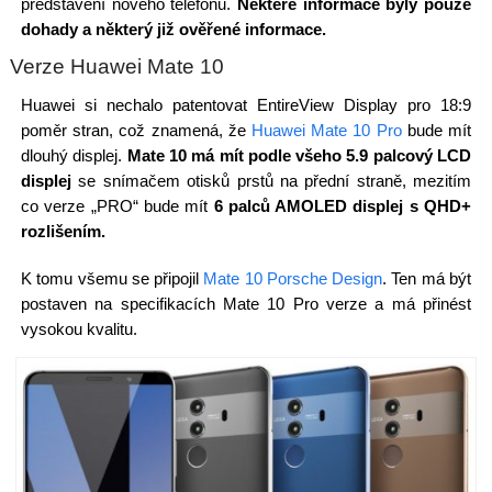
představení nového telefonu.
Některé informace byly pouze
dohady a některý již ověřené informace.
Verze Huawei Mate 10
Huawei si nechalo patentovat EntireView Display pro 18:9
poměr stran, což znamená, že
Huawei Mate 10 Pro
bude mít
dlouhý displej.
Mate 10 má mít podle všeho 5.9 palcový LCD
displej
se snímačem otisků prstů na přední straně, mezitím
co verze „PRO“ bude mít
6 palců AMOLED displej s QHD+
rozlišením.
K tomu všemu se připojil
Mate 10 Porsche Design
. Ten má být
postaven na specifikacích Mate 10 Pro verze a má přinést
vysokou kvalitu.