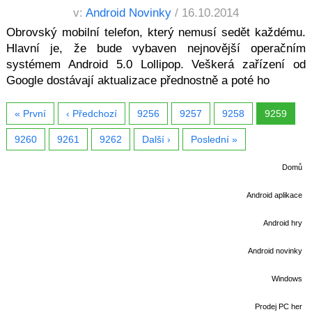
v:
Android Novinky
/ 16.10.2014
Obrovský mobilní telefon, který nemusí sedět každému.
Hlavní je, že bude vybaven nejnovější operačním
systémem Android 5.0 Lollipop. Veškerá zařízení od
Google dostávají aktualizace přednostně a poté ho
« První
‹ Předchozí
9256
9257
9258
9259
9260
9261
9262
Další ›
Poslední »
Domů
Android aplikace
Android hry
Android novinky
Windows
Prodej PC her