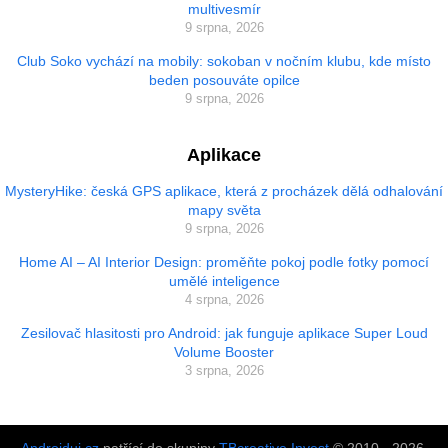
multivesmír
9 srpna, 2026
Club Soko vychází na mobily: sokoban v nočním klubu, kde místo
beden posouváte opilce
9 srpna, 2026
Aplikace
MysteryHike: česká GPS aplikace, která z procházek dělá odhalování
mapy světa
9 srpna, 2026
Home AI – AI Interior Design: proměňte pokoj podle fotky pomocí
umělé inteligence
4 srpna, 2026
Zesilovač hlasitosti pro Android: jak funguje aplikace Super Loud
Volume Booster
3 srpna, 2026
Androiduj.cz
patřící do skupiny
TBcreative Invest
© 2010 - 2026.