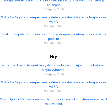
Google zveřejnil první oficiální video Pixelu 11 Pro Fold, premiéra je
12. srpna
10 srpna, 2026
Wilds by Night Zookeeper: nakreslete si vlastní příšerku a hrajte za ni
ve 3D
9 srpna, 2026
Qualcomm potvrdil zdražení čipů Snapdragon. Telefony podraží už na
podzim
9 srpna, 2026
Hry
Barda: Backpack Roguelike vyšla na mobily – zdolejte horu s batohem
plným vybavení
10 srpna, 2026
Wilds by Night Zookeeper: nakreslete si vlastní příšerku a hrajte za ni
ve 3D
9 srpna, 2026
Wish Upon A Cat vyšla na mobily: honička za kočkou, která může zničit
multivesmír