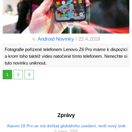
v:
Android Novinky
/ 22.4.2019
Fotografie pořízené telefonem Lenovo Z6 Pro máme k dispozici
a krom toho taktéž video natočené tímto telefonem. Nenechte si
tuto novinku uniknout.
1
2
3
Zprávy
Xiaomi 18 Pro se má dočkat globálního uvedení, tvrdí nový únik
5 srpna, 2026