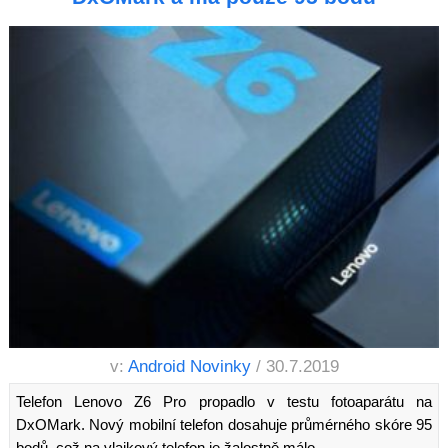
v:
Android Novinky
/ 30.7.2019
Telefon Lenovo Z6 Pro propadlo v testu fotoaparátu na
DxOMark. Nový mobilní telefon dosahuje průmérného skóre 95
bodů, což na vlajkový telefon je žalostně málo.