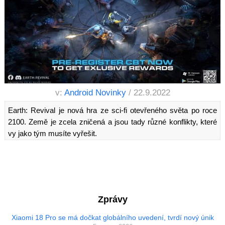
v:
Android Novinky
/ 22.9.2022
Earth: Revival je nová hra ze sci-fi otevřeného světa po roce
2100. Země je zcela zničená a jsou tady různé konflikty, které
vy jako tým musíte vyřešit.
Zprávy
Xiaomi 18 Pro se má dočkat globálního uvedení, tvrdí nový únik