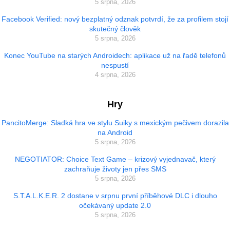
5 srpna, 2026
Facebook Verified: nový bezplatný odznak potvrdí, že za profilem stojí
skutečný člověk
5 srpna, 2026
Konec YouTube na starých Androidech: aplikace už na řadě telefonů
nespustí
4 srpna, 2026
Hry
PancitoMerge: Sladká hra ve stylu Suiky s mexickým pečivem dorazila
na Android
5 srpna, 2026
NEGOTIATOR: Choice Text Game – krizový vyjednavač, který
zachraňuje životy jen přes SMS
5 srpna, 2026
S.T.A.L.K.E.R. 2 dostane v srpnu první příběhové DLC i dlouho
očekávaný update 2.0
5 srpna, 2026