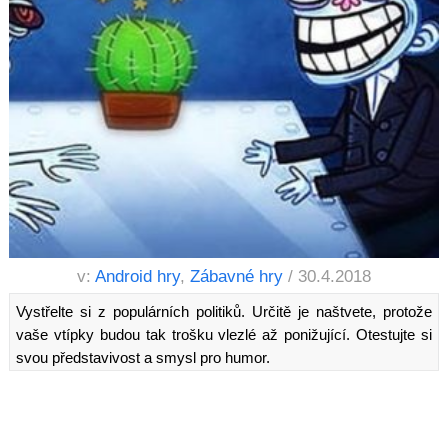
v:
Android hry
,
Zábavné hry
/ 30.4.2018
Vystřelte si z populárních politiků. Určitě je naštvete, protože
vaše vtípky budou tak trošku vlezlé až ponižující. Otestujte si
svou představivost a smysl pro humor.