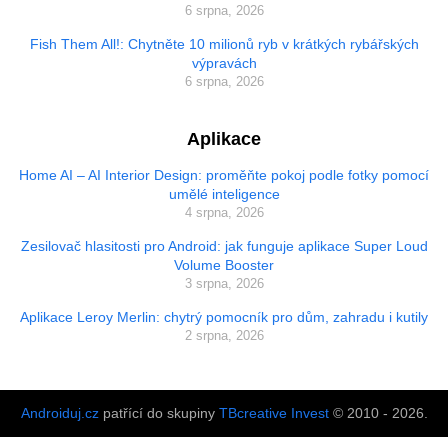
6 srpna, 2026
Fish Them All!: Chytněte 10 milionů ryb v krátkých rybářských
výpravách
6 srpna, 2026
Aplikace
Home AI – AI Interior Design: proměňte pokoj podle fotky pomocí
umělé inteligence
4 srpna, 2026
Zesilovač hlasitosti pro Android: jak funguje aplikace Super Loud
Volume Booster
3 srpna, 2026
Aplikace Leroy Merlin: chytrý pomocník pro dům, zahradu i kutily
2 srpna, 2026
Androiduj.cz
patřící do skupiny
TBcreative Invest
© 2010 - 2026.