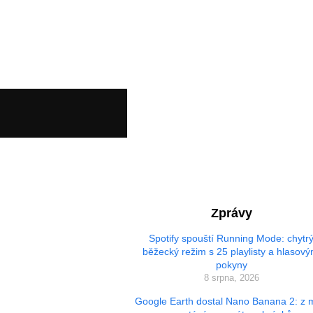
Zprávy
Spotify spouští Running Mode: chytr
běžecký režim s 25 playlisty a hlasový
pokyny
8 srpna, 2026
Google Earth dostal Nano Banana 2: z