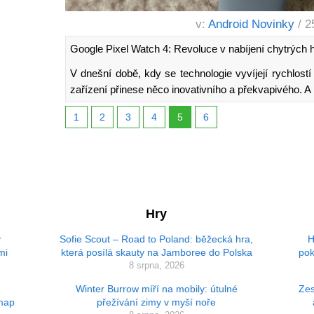
v:
Android Novinky
/ 2
Google Pixel Watch 4: Revoluce v nabíjení chytrých 
V dnešní době, kdy se technologie vyvíjejí rychlos
zařízení přinese něco inovativního a překvapivého. A
1
2
3
4
5
6
Hry
ý
Sofie Scout – Road to Poland: běžecká hra,
H
mi
která posílá skauty na Jamboree do Polska
pok
8 srpna, 2026
Winter Burrow míří na mobily: útulné
Zes
 map
přežívání zimy v myší noře