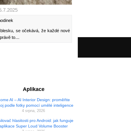
5.7.2025
hodinek
tí blesku, se očekává, že každé nové
 právě to…
Aplikace
ome AI – AI Interior Design: proměňte
oj podle fotky pomocí umělé inteligence
4 srpna, 2026
ilovač hlasitosti pro Android: jak funguje
aplikace Super Loud Volume Booster