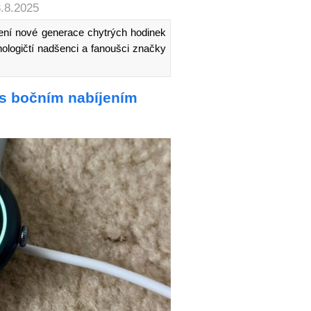
3.8.2025
ní nové generace chytrých hodinek
hnologičtí nadšenci a fanoušci značky
 s bočním nabíjením