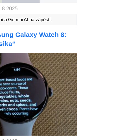
8.8.2025
ení a Gemini AI na zápěstí.
sung Galaxy Watch 8:
sika“