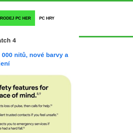
RODEJ PC HER
PC HRY
tch 4
 000 nitů, nové barvy a
jení