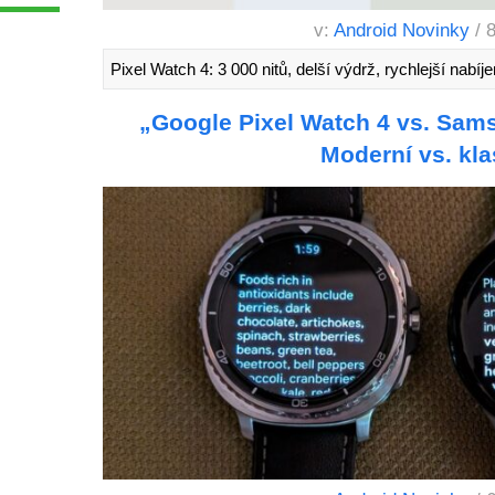
v:
Android Novinky
/ 
Pixel Watch 4: 3 000 nitů, delší výdrž, rychlejší nabíj
„Google Pixel Watch 4 vs. Sam
Moderní vs. kla