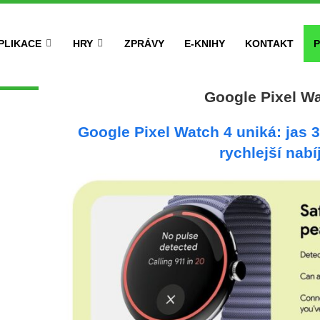
PLIKACE
HRY
ZPRÁVY
E-KNIHY
KONTAKT
P
Google Pixel Wa
Google Pixel Watch 4 uniká: jas 3
rychlejší nabí