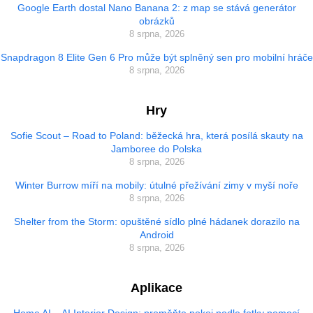
Google Earth dostal Nano Banana 2: z map se stává generátor
obrázků
8 srpna, 2026
Snapdragon 8 Elite Gen 6 Pro může být splněný sen pro mobilní hráče
8 srpna, 2026
Hry
Sofie Scout – Road to Poland: běžecká hra, která posílá skauty na
Jamboree do Polska
8 srpna, 2026
Winter Burrow míří na mobily: útulné přežívání zimy v myší noře
8 srpna, 2026
Shelter from the Storm: opuštěné sídlo plné hádanek dorazilo na
Android
8 srpna, 2026
Aplikace