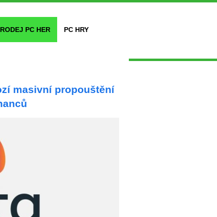
RODEJ PC HER
PC HRY
ozí masivní propouštění
nanců