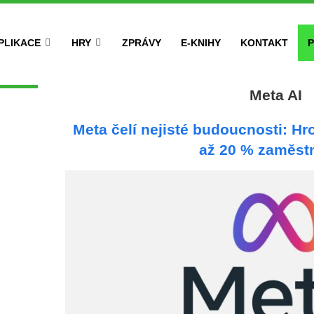
PLIKACE
HRY
ZPRÁVY
E-KNIHY
KONTAKT
P
Meta AI
Meta čelí nejisté budoucnosti: Hr
až 20 % zaměst