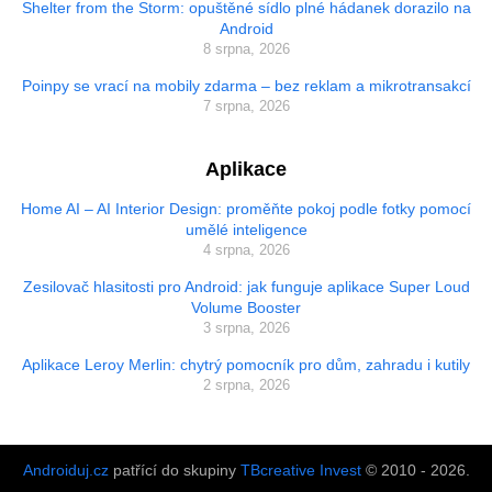
Shelter from the Storm: opuštěné sídlo plné hádanek dorazilo na
Android
8 srpna, 2026
Poinpy se vrací na mobily zdarma – bez reklam a mikrotransakcí
7 srpna, 2026
Aplikace
Home AI – AI Interior Design: proměňte pokoj podle fotky pomocí
umělé inteligence
4 srpna, 2026
Zesilovač hlasitosti pro Android: jak funguje aplikace Super Loud
Volume Booster
3 srpna, 2026
Aplikace Leroy Merlin: chytrý pomocník pro dům, zahradu i kutily
2 srpna, 2026
Androiduj.cz
patřící do skupiny
TBcreative Invest
© 2010 - 2026.