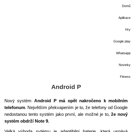
Domů
Aplikace
Hry
Google play
Whatsapp
Novinky
Fitness
Android P
Nový systém
Android P má opět nakročeno k mobilním
telefonum
. Největším překvapením je to, že telefony od Google
nedostanou tento systém jako první, ale možné je to,
že nový
systém obdrží Note 9.
Velká výhoda sytému je adaptibilní baterie, která uspává