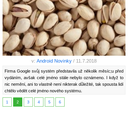
v:
Android Novinky
/ 11.7.2018
Firma Google svůj systém představila už několik měsíc;u před
vydáním, avšak celé jméno stále nebylo oznámeno. I když to
nic nemění, ani to vlastně není nikterak důležité, tak spousta lidí
chtělo vědět celé jméno nového systému.
1
2
3
4
5
6