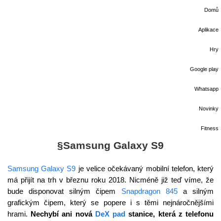
Domů
Aplikace
Hry
Google play
Whatsapp
Novinky
Fitness
§Samsung Galaxy S9
Samsung Galaxy S9
je velice očekávaný mobilní telefon, který
má přijít na trh v březnu roku 2018. Nicméně již teď víme, že
bude disponovat silným čipem
Snapdragon 845
a silným
grafickým čipem, který se popere i s těmi nejnáročnějšími
hrami.
Nechybí ani nová
DeX pad
stanice, která z telefonu