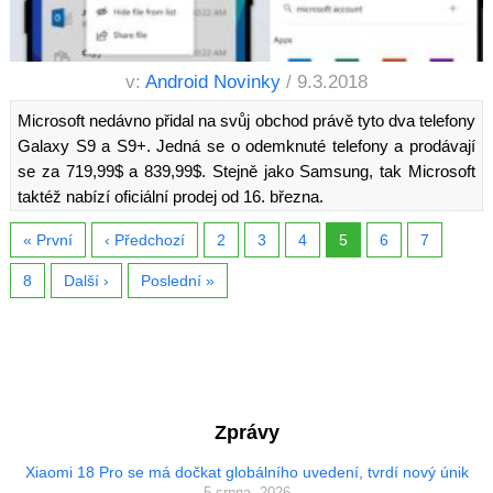
v:
Android Novinky
/ 9.3.2018
Microsoft nedávno přidal na svůj obchod právě tyto dva telefony
Galaxy S9 a S9+. Jedná se o odemknuté telefony a prodávají
se za 719,99$ a 839,99$. Stejně jako Samsung, tak Microsoft
taktéž nabízí oficiální prodej od 16. března.
« První
‹ Předchozí
2
3
4
5
6
7
8
Další ›
Poslední »
Zprávy
Xiaomi 18 Pro se má dočkat globálního uvedení, tvrdí nový únik
5 srpna, 2026