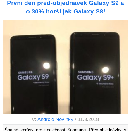
První den před-objednávek Galaxy S9 a
o 30% horší jak Galaxy S8!
v:
Android Novinky
/ 11.3.2018
Špatné zprávy pro společnost Samsung. Před-objednávky v