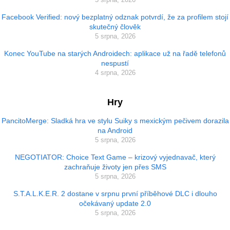
Facebook Verified: nový bezplatný odznak potvrdí, že za profilem stojí
skutečný člověk
5 srpna, 2026
Konec YouTube na starých Androidech: aplikace už na řadě telefonů
nespustí
4 srpna, 2026
Hry
PancitoMerge: Sladká hra ve stylu Suiky s mexickým pečivem dorazila
na Android
5 srpna, 2026
NEGOTIATOR: Choice Text Game – krizový vyjednavač, který
zachraňuje životy jen přes SMS
5 srpna, 2026
S.T.A.L.K.E.R. 2 dostane v srpnu první příběhové DLC i dlouho
očekávaný update 2.0
5 srpna, 2026