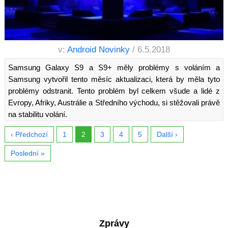
v:
Android Novinky
/ 6.5.2018
Samsung Galaxy S9 a S9+ měly problémy s voláním a
Samsung vytvořil tento měsíc aktualizaci, která by měla tyto
problémy odstranit. Tento problém byl celkem všude a lidé z
Evropy, Afriky, Austrálie a Středního východu, si stěžovali právě
na stabilitu volání.
‹ Předchozí
1
2
3
4
5
Další ›
Poslední »
Zprávy