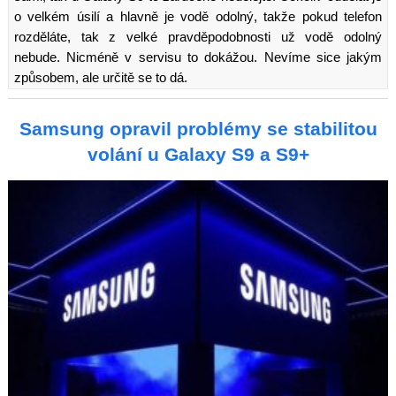
o velkém úsilí a hlavně je vodě odolný, takže pokud telefon
rozděláte, tak z velké pravděpodobnosti už vodě odolný
nebude. Nicméně v servisu to dokážou. Nevíme sice jakým
způsobem, ale určitě se to dá.
Samsung opravil problémy se stabilitou
volání u Galaxy S9 a S9+