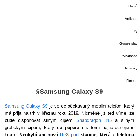
Domů
Aplikace
Hry
Google play
Whatsapp
Novinky
Fitness
§Samsung Galaxy S9
Samsung Galaxy S9
je velice očekávaný mobilní telefon, který
má přijít na trh v březnu roku 2018. Nicméně již teď víme, že
bude disponovat silným čipem
Snapdragon 845
a silným
grafickým čipem, který se popere i s těmi nejnáročnějšími
hrami.
Nechybí ani nová
DeX pad
stanice, která z telefonu