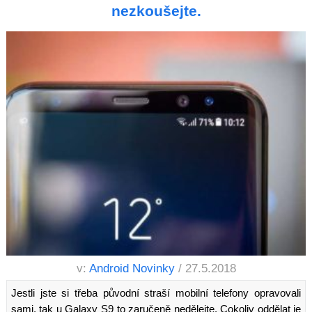
nezkoušejte.
v:
Android Novinky
/ 27.5.2018
Jestli jste si třeba původní straší mobilní telefony opravovali
sami, tak u Galaxy S9 to zaručeně nedělejte. Cokoliv oddělat je