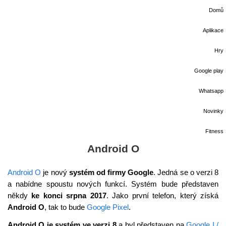
Domů
Aplikace
Hry
Google play
Whatsapp
Novinky
Fitness
Android O
Android O
je nový
systém od firmy Google
. Jedná se o verzi 8
a nabídne spoustu nových funkcí. Systém bude představen
někdy
ke konci srpna 2017
. Jako první telefon, který získá
Android O
, tak to bude
Google Pixel
.
Android O je systém ve verzi 8
a byl představen na
Google I /