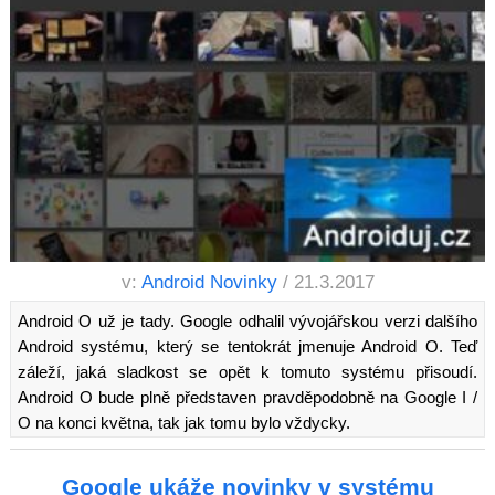
v:
Android Novinky
/ 21.3.2017
Android O už je tady. Google odhalil vývojářskou verzi dalšího
Android systému, který se tentokrát jmenuje Android O. Teď
záleží, jaká sladkost se opět k tomuto systému přisoudí.
Android O bude plně představen pravděpodobně na Google I /
O na konci května, tak jak tomu bylo vždycky.
Google ukáže novinky v systému