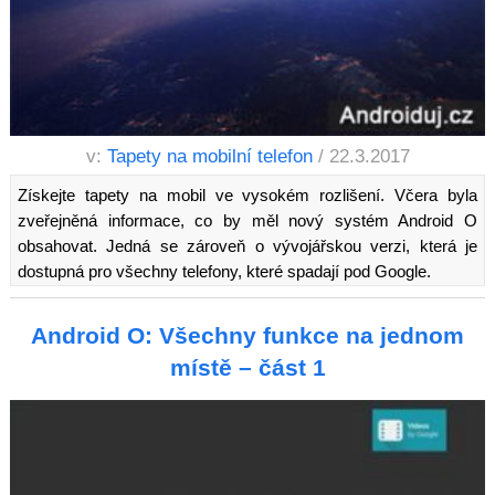
v:
Tapety na mobilní telefon
/ 22.3.2017
Získejte tapety na mobil ve vysokém rozlišení. Včera byla
zveřejněná informace, co by měl nový systém Android O
obsahovat. Jedná se zároveň o vývojářskou verzi, která je
dostupná pro všechny telefony, které spadají pod Google.
Android O: Všechny funkce na jednom
místě – část 1