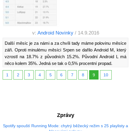
v:
Android Novinky
/ 14.9.2016
Další měsíc je za námi a za chvíli tady máme polovinu měsíce
záři. Oproti minulému měsíci Srpen se dařilo Android M, který
vzrostl na 18.7% z původních 15.2%. Původní Android L má
něco kolem 35%. Jedná se tak o 0,5% procentní propad.
1
2
3
4
5
6
7
8
9
10
Zprávy
Spotify spouští Running Mode: chytrý běžecký režim s 25 playlisty a