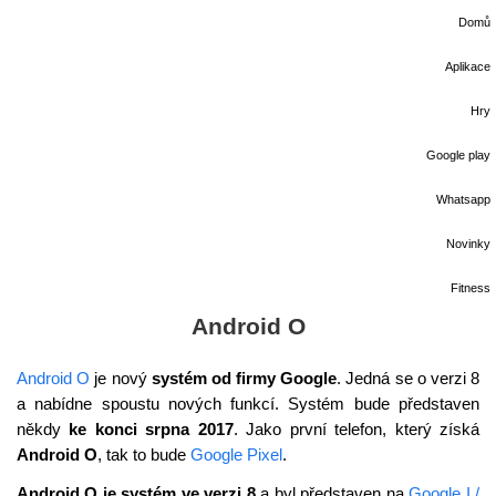
Domů
Aplikace
Hry
Google play
Whatsapp
Novinky
Fitness
Android O
Android O
je nový
systém od firmy Google
. Jedná se o verzi 8
a nabídne spoustu nových funkcí. Systém bude představen
někdy
ke konci srpna 2017
. Jako první telefon, který získá
Android O
, tak to bude
Google Pixel
.
Android O je systém ve verzi 8
a byl představen na
Google I /