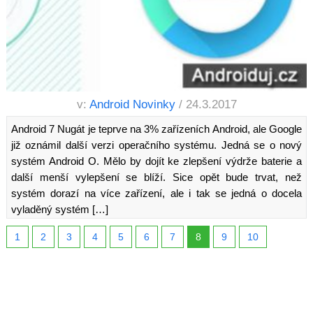
v:
Android Novinky
/ 24.3.2017
Android 7 Nugát je teprve na 3% zařízeních Android, ale Google
již oznámil další verzi operačního systému. Jedná se o nový
systém Android O. Mělo by dojít ke zlepšení výdrže baterie a
další menší vylepšení se blíží. Sice opět bude trvat, než
systém dorazí na více zařízení, ale i tak se jedná o docela
vyladěný systém […]
1
2
3
4
5
6
7
8
9
10