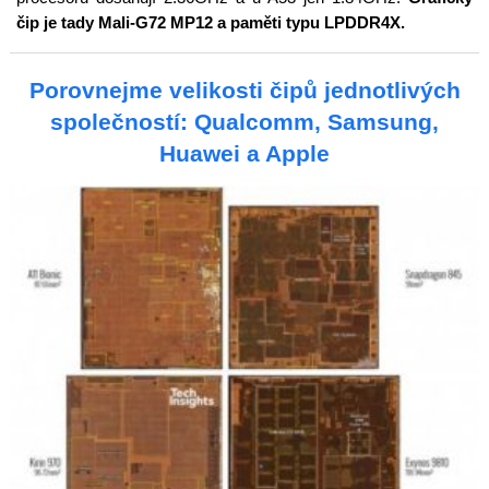
čip je tady Mali-G72 MP12 a paměti typu LPDDR4X.
Porovnejme velikosti čipů jednotlivých
společností: Qualcomm, Samsung,
Huawei a Apple